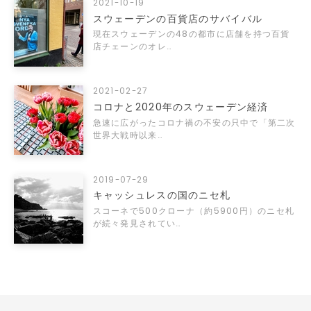
2021-10-19
スウェーデンの百貨店のサバイバル
現在スウェーデンの48の都市に店舗を持つ百貨
店チェーンのオレ…
2021-02-27
コロナと2020年のスウェーデン経済
急速に広がったコロナ禍の不安の只中で「第二次
世界大戦時以来…
2019-07-29
キャッシュレスの国のニセ札
スコーネで500クローナ（約5900円）のニセ札
が続々発見されてい…