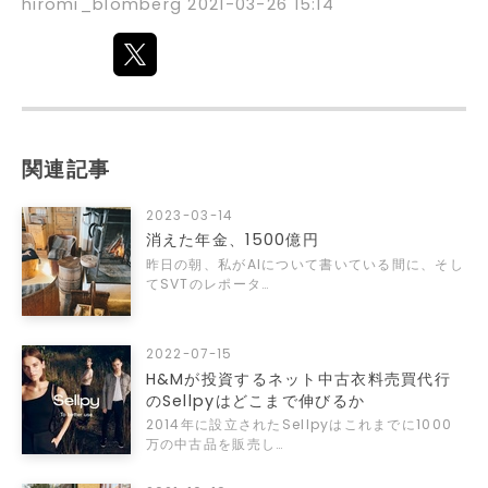
hiromi_blomberg
2021-03-26 15:14
関連記事
2023-03-14
消えた年金、1500億円
昨日の朝、私がAIについて書いている間に、そし
てSVTのレポータ…
2022-07-15
H&Mが投資するネット中古衣料売買代行
のSellpyはどこまで伸びるか
2014年に設立されたSellpyはこれまでに1000
万の中古品を販売し…