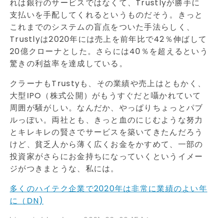
れは銀行のサービスではなくて、Trustlyが勝手に
支払いを手配してくれるというものだそう。きっと
これまでのシステムの盲点をついた手法らしく、
Trustlyは2020年には売上を前年比で42％伸ばして
20億クローナとした。さらには40％を超えるという
驚きの利益率を達成している。
クラーナもTrustyも、その業績や売上はともかく、
大型IPO（株式公開）がもうすぐだと囁かれていて
周囲が騒がしい。なんだか、やっぱりちょっとパブ
ルっぽい。両社とも、きっと血のにじむような努力
とキレキレの賢さでサービスを築いてきたんだろう
けど、貧乏人から薄く広くお金をかすめて、一部の
投資家がさらにお金持ちになっていくというイメー
ジがつきまとうな、私には。
多くのハイテク企業で2020年は非常に業績のよい年
に（DN)